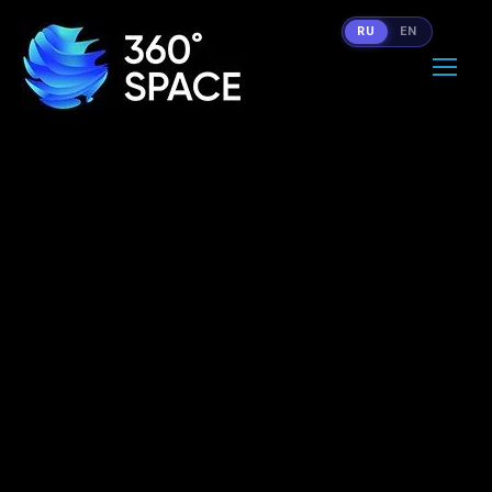
RU
EN