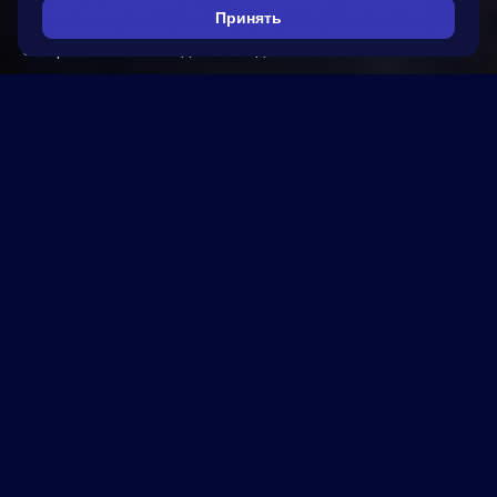
архивных документах, а современные технологии
Принять
предлагают новые формы, в которых информация была
бы привлекательна для молодежи.​
Уникальная медиаэкспозиция
«Эхо героев»
Выставка «Эхо Героев» отдает дань уважения
выдающимся личностям Московского
государственного университета, используя передовые
технологии искусственного интеллекта для создания
погружающегося опыта. Виртуальный Михаил
Ломоносов приветствует гостей в специально
разработанном пространстве, где истории героев МГУ
оживают на стенах благодаря проекциям, созданным с
помощью нейронных сетей. Аудиорассказ, дополненный