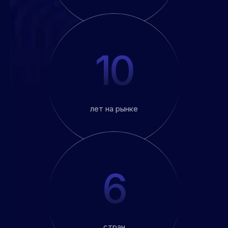
10
лет на рынке
6
стран