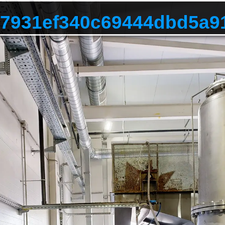
fe7931ef340c69444dbd5a9