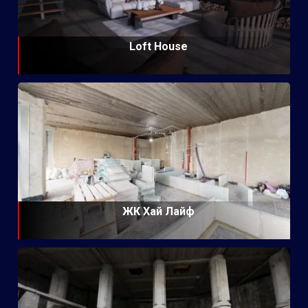
Loft House
ЖК Хай Лайф