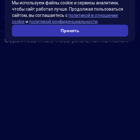
Мы используем файлы cookie и сервисы аналитики,
решениями, которые были разработаны для
чтобы сайт работал лучше. Продолжая пользоваться
удовлетворения потребностей наших клиентов.
сайтом, вы соглашаетесь с
политикой в отношении
cookie
и
политикой конфиденциальности
.
Наша миссия – помогать бизнесу достигать
Принять
новых высот, используя передовые технологии.
Обратитесь к нам, чтобы узнать, как мы можем
помочь вашей компании достичь успеха!
5280
реализованных
проектов