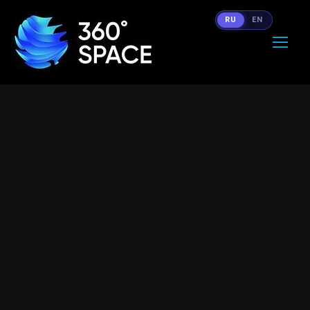
RU
EN