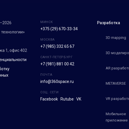
МИНСК
7–2026
Разработка
+375 (29) 670-33-34
 технологии»
3D mapping
МОСКВА
+7 (985) 332 65 67
ежа 1, офис 402
3D моделиро
САНКТ-ПЕТЕРБУРГ
енциальности
+7 (981) 881 00 42
AR разработ
ботку
нных
ПОЧТА
info@360space.ru
METAVERSE
СОЦ. СЕТИ
VR разработ
Facebook
·
Rutube
·
VK
Мобильное
приложение