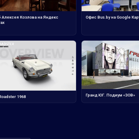
б Алексея Козлова на Яндекс
Офис Bus.by на Google Кар
тах
Гранд ЮГ. Подиум «ЗОВ»
oadster 1968