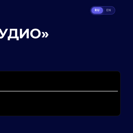
RU
EN
ТУДИО»