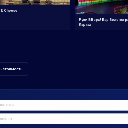
 & Cheese
Руки ВВерх! Бар Зеленогр
Картах
ь стоимость