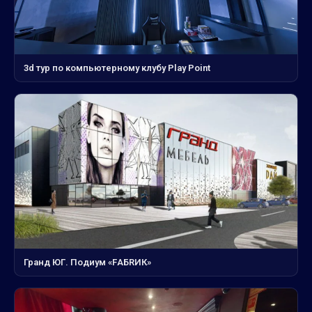
3d тур по компьютерному клубу Play Point
Гранд ЮГ. Подиум «FАБRИК»