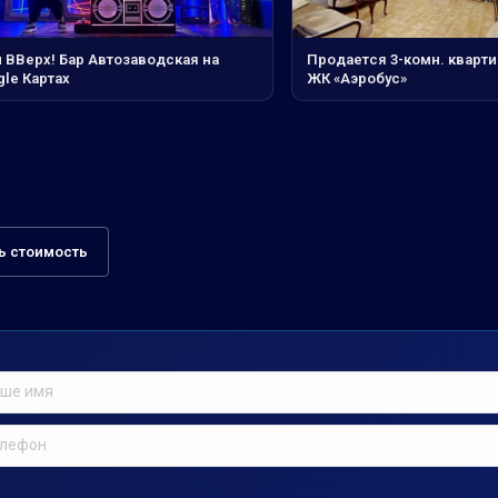
и ВВерх! Бар Автозаводская на
Продается 3-комн. квартир
le Картах
ЖК «Аэробус»
ь стоимость