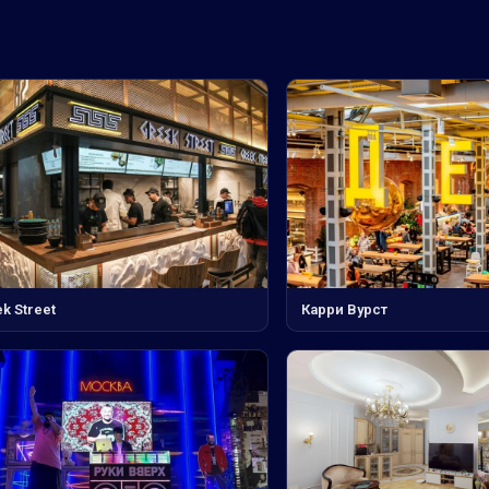
k Street
Карри Вурст