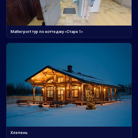
Matterport тур по коттеджу «Старк 1»
Хлепень