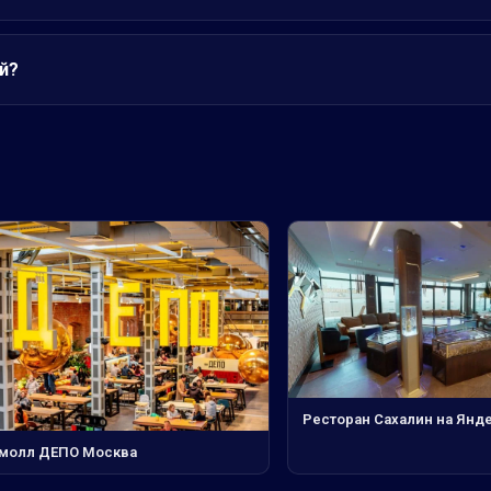
й?
Ресторан Сахалин на Янде
молл ДЕПО Москва