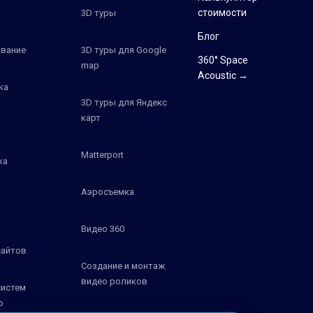
стоимости
3D туры
Блог
вание
3D туры для Google
360° Space
map
Acoustic →
ка
3D туры для Яндекс
карт
Matterport
ка
Аэросъемка
Видео 360
сайтов
Создание и монтаж
видео роликов
систем
о