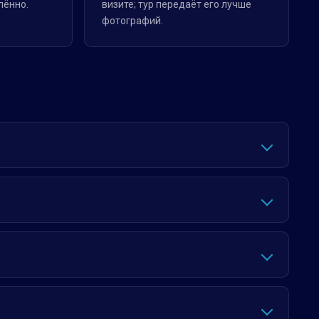
лённо.
визите; тур передаёт его лучше
фотографий.