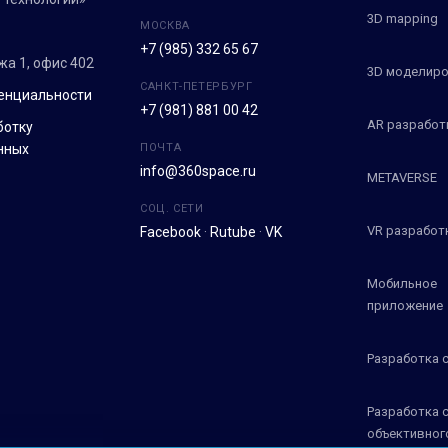
3D mapping
МОСКВА
+7 (985) 332 65 67
ежа 1, офис 402
3D моделиро
САНКТ-ПЕТЕРБУРГ
енциальности
+7 (981) 881 00 42
AR разработ
ботку
нных
ПОЧТА
info@360space.ru
METAVERSE
СОЦ. СЕТИ
VR разработ
Facebook
·
Rutube
·
VK
Мобильное
приложение
Разработка 
Разработка 
объективног