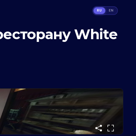
RU
EN
ресторану White