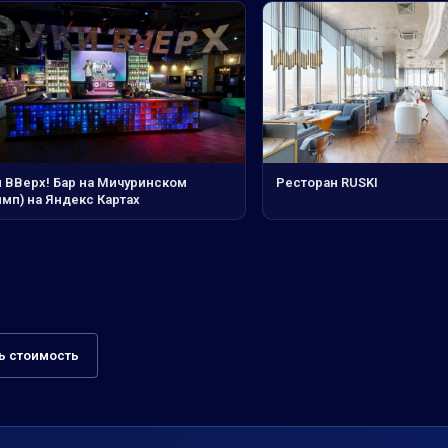
и ВВерх! Бар на Мичуринском
Ресторан RUSKI
мп) на Яндекс Картах
ь стоимость