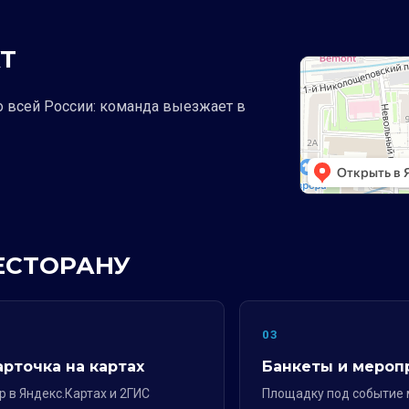
Т
о всей России: команда выезжает в
РЕСТОРАНУ
2
03
арточка на картах
Банкеты и мероп
р в Яндекс.Картах и 2ГИС
Площадку под событие