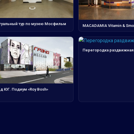
туальный тур по музею Мосфильм
MACADAMIA Vitamin & Smoo
Перегородка раздвижная
д ЮГ. Подиум «Roy Bosh»