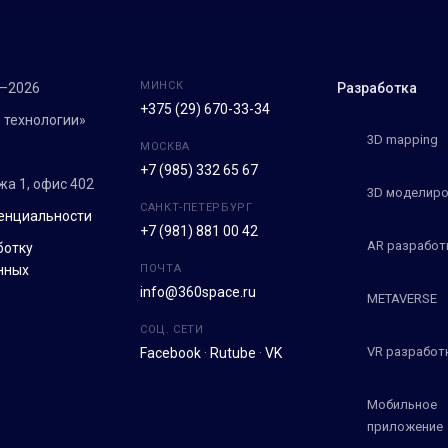
МИНСК
7–2026
Разработка
+375 (29) 670-33-34
 технологии»
3D mapping
МОСКВА
+7 (985) 332 65 67
ежа 1, офис 402
3D моделиро
САНКТ-ПЕТЕРБУРГ
енциальности
+7 (981) 881 00 42
AR разработ
ботку
нных
ПОЧТА
info@360space.ru
METAVERSE
СОЦ. СЕТИ
VR разработ
Facebook
·
Rutube
·
VK
Мобильное
приложение