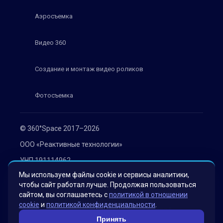
Аэросъемка
Видео 360
Создание и монтаж видео роликов
Фотосъемка
© 360°Space 2017–2026
ООО «Реактивные технологии»
УНП 191114962
Мы используем файлы cookie и сервисы аналитики,
г. Минск, ул. Мележа 1, офис 402
чтобы сайт работал лучше. Продолжая пользоваться
Политика конфиденциальности
сайтом, вы соглашаетесь с
политикой в отношении
cookie
и
политикой конфиденциальности
.
Согласие на обработку персональных данных
Принять