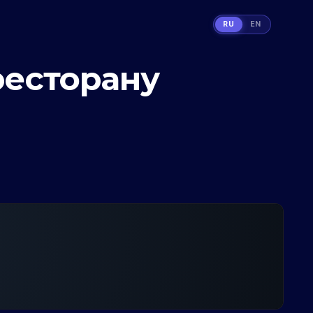
RU
EN
ресторану