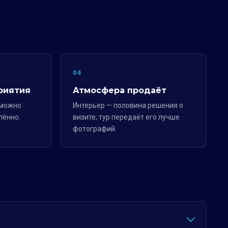
04
риятия
Атмосфера продаёт
 можно
Интерьер — половина решения о
лённо.
визите; тур передаёт его лучше
фотографий.