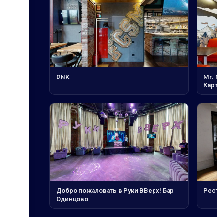
DNK
Mr.
Кар
Добро пожаловать в Руки ВВерх! Бар
Рес
Одинцово