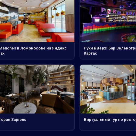
 Menches в Ломоносове на Яндекс
Руки ВВерх! Бар Зеленогр
тах
Картах
торан Sapiens
Виртуальный тур по ресто