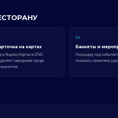
РЕСТОРАНУ
2
03
арточка на картах
Банкеты и мероп
р в Яндекс.Картах и 2ГИС
Площадку под событие
деляет заведение среди
показать заказчику уда
нкурентов.