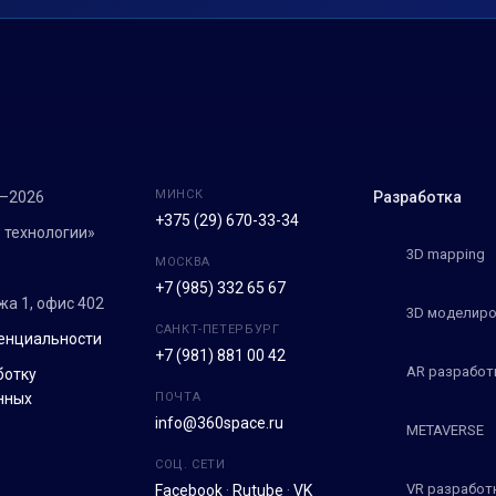
МИНСК
7–2026
Разработка
+375 (29) 670-33-34
 технологии»
3D mapping
МОСКВА
+7 (985) 332 65 67
ежа 1, офис 402
3D моделиро
САНКТ-ПЕТЕРБУРГ
енциальности
+7 (981) 881 00 42
AR разработ
ботку
нных
ПОЧТА
info@360space.ru
METAVERSE
СОЦ. СЕТИ
VR разработ
Facebook
·
Rutube
·
VK