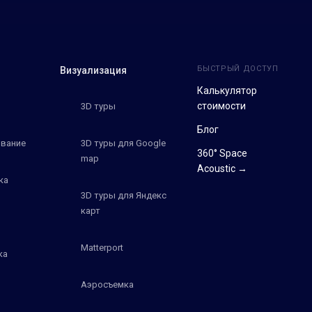
БЫСТРЫЙ ДОСТУП
Визуализация
Калькулятор
стоимости
3D туры
Блог
вание
3D туры для Google
360° Space
map
Acoustic →
ка
3D туры для Яндекс
карт
Matterport
ка
Аэросъемка