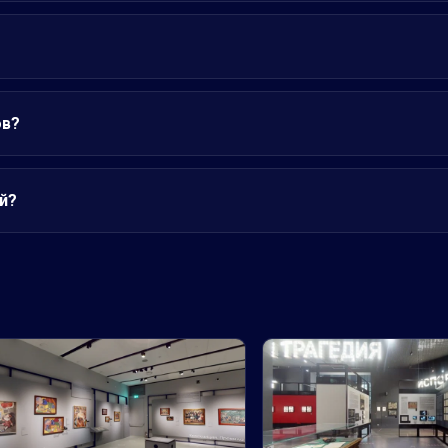
ов?
й?