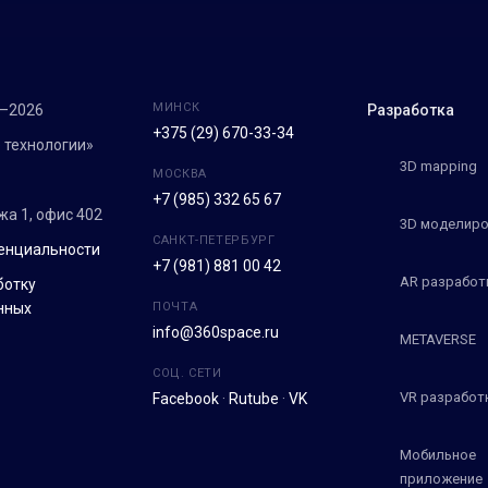
МИНСК
7–2026
Разработка
+375 (29) 670-33-34
 технологии»
3D mapping
МОСКВА
+7 (985) 332 65 67
ежа 1, офис 402
3D моделиро
САНКТ-ПЕТЕРБУРГ
енциальности
+7 (981) 881 00 42
AR разработ
ботку
нных
ПОЧТА
info@360space.ru
METAVERSE
СОЦ. СЕТИ
VR разработ
Facebook
·
Rutube
·
VK
Мобильное
приложение