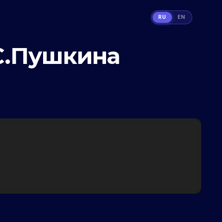
RU
EN
.С.Пушкина