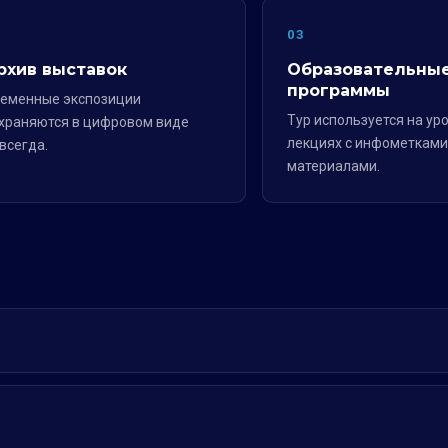
2
03
рхив выставок
Образовательны
программы
еменные экспозиции
Тур используется на уро
храняются в цифровом виде
лекциях с инфометками
всегда.
материалами.