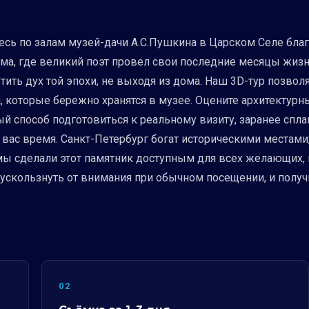
есь по залам музей-дачи А.С.Пушкина в Царском Селе благ
а, где великий поэт провел свои последние месяцы жизн
утить дух той эпохи, не выходя из дома. Наш 3D-тур позвол
 которые бережно хранятся в музее. Оцените архитектурны
 способ подготовиться к реальному визиту, заранее спла
ас время. Санкт-Петербург богат историческими местами,
 мы сделали этот памятник доступным для всех желающих,
 ускользнуть от внимания при обычном посещении, и получ
02