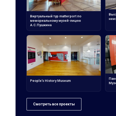
Выс
Виртуальный тур matterport по
неи
мемориальному музей-лицею
А.С.Пушкина
Пан
People’s History Museum
Муз
Смотреть все проекты