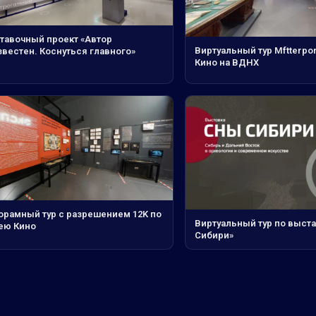
тавочный проект «Автор
Виртуальный тур Mftterpo
звестен. Коснуться главного»
Кино на ВДНХ
орамный тур с разрешением 12K по
Виртуальный тур по выст
ею Кино
Сибири»