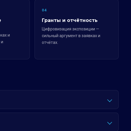
04
е
Гранты и отчётность
Цифровизация экспозиции —
ках и
сильный аргумент в заявках и
 и
отчётах.