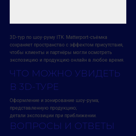
3D-тур по шоу-руму ITK. Matterport-съёмка
сохраняет пространство с эффектом присутствия,
чтобы клиенты и партнёры могли осмотреть
экспозицию и продукцию онлайн в любое время.
ЧТО МОЖНО УВИДЕТЬ
В 3D-ТУРЕ
Оформление и зонирование шоу-рума;
представленную продукцию;
детали экспозиции при приближении.
ВОПРОСЫ И ОТВЕТЫ