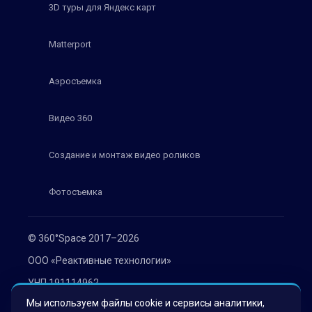
3D туры для Яндекс карт
Matterport
Аэросъемка
Видео 360
Создание и монтаж видео роликов
Фотосъемка
© 360°Space 2017–2026
ООО «Реактивные технологии»
УНП 191114962
Мы используем файлы cookie и сервисы аналитики,
г. Минск, ул. Мележа 1, офис 402