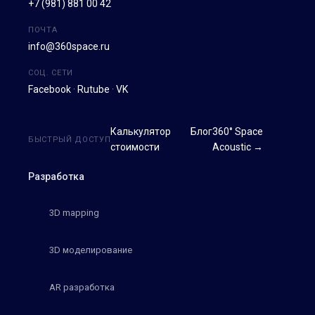
+7 (981) 881 00 42
ПОЧТА
info@360space.ru
СОЦ. СЕТИ
Facebook
·
Rutube
·
VK
Калькулятор
Блог
360° Space
БЫСТРЫЙ ДОСТУП
стоимости
Acoustic →
Разработка
3D mapping
3D моделирование
AR разработка