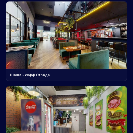
Шашлыкофф Отрада