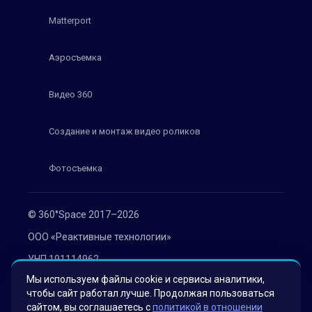
Matterport
Аэросъемка
Видео 360
Создание и монтаж видео роликов
Фотосъемка
© 360°Space 2017–2026
ООО «Реактивные технологии»
УНП 191114962
Мы используем файлы cookie и сервисы аналитики,
г. Минск, ул. Мележа 1, офис 402
чтобы сайт работал лучше. Продолжая пользоваться
Политика конфиденциальности
сайтом, вы соглашаетесь с
политикой в отношении