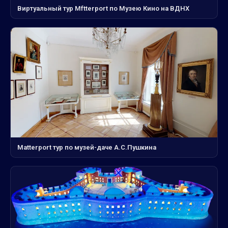
Виртуальный тур Mftterport по Музею Кино на ВДНХ
Matterport тур по музей-даче А.С.Пушкина