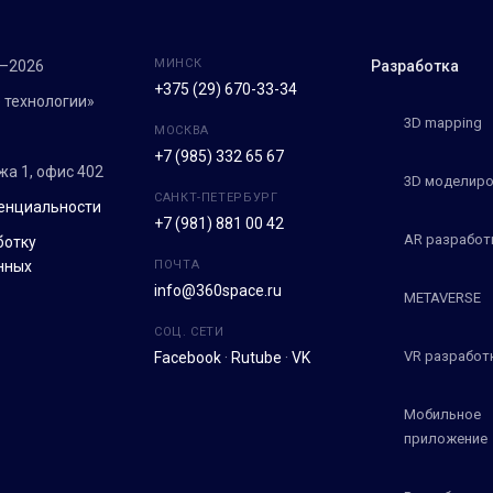
МИНСК
7–2026
Разработка
+375 (29) 670-33-34
 технологии»
3D mapping
МОСКВА
+7 (985) 332 65 67
ежа 1, офис 402
3D моделиро
САНКТ-ПЕТЕРБУРГ
енциальности
+7 (981) 881 00 42
AR разработ
ботку
нных
ПОЧТА
info@360space.ru
METAVERSE
СОЦ. СЕТИ
VR разработ
Facebook
·
Rutube
·
VK
Мобильное
приложение