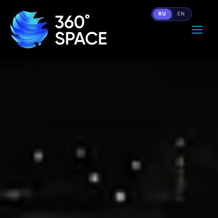
RU
EN