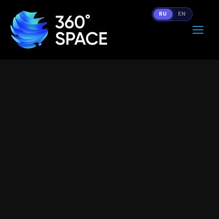
RU
EN