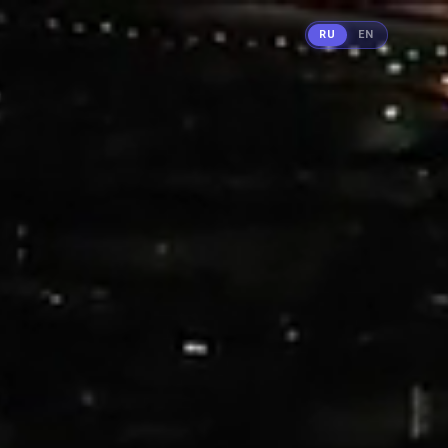
RU
EN