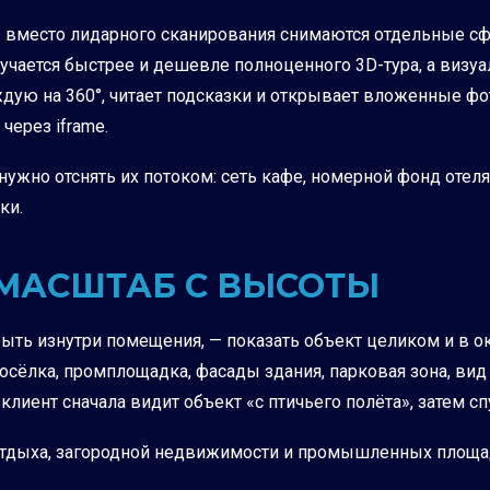
: вместо лидарного сканирования снимаются отдельные с
чается быстрее и дешевле полноценного 3D-тура, а визуа
ждую на 360°, читает подсказки и открывает вложенные фот
через iframe.
нужно отснять их потоком: сеть кафе, номерной фонд отеля
ки.
 МАСШТАБ С ВЫСОТЫ
рыть изнутри помещения, — показать объект целиком и в 
посёлка, промплощадка, фасады здания, парковая зона, в
иент сначала видит объект «с птичьего полёта», затем сп
отдыха, загородной недвижимости и промышленных площад