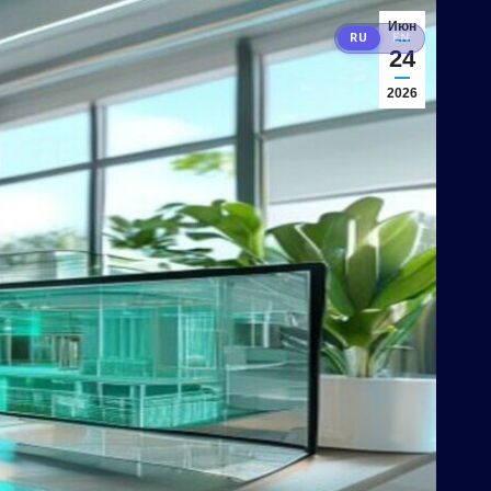
Июн
RU
EN
24
2026