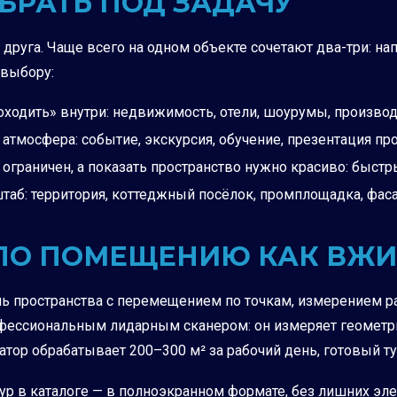
БРАТЬ ПОД ЗАДАЧУ
друга. Чаще всего на одном объекте сочетают два-три: на
 выбору:
оходить» внутри: недвижимость, отели, шоурумы, производ
атмосфера: событие, экскурсия, обучение, презентация про
ограничен, а показать пространство нужно красиво: быстр
таб: территория, коттеджный посёлок, промплощадка, фас
Ь ПО ПОМЕЩЕНИЮ КАК ВЖ
ь пространства с перемещением по точкам, измерением р
офессиональным лидарным сканером: он измеряет геометр
ор обрабатывает 200–300 м² за рабочий день, готовый ту
тур в каталоге — в полноэкранном формате, без лишних э