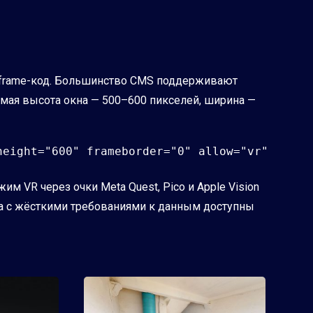
 iframe-код. Большинство CMS поддерживают
уемая высота окна — 500–600 пикселей, ширина —
eight="600" frameborder="0" allow="vr" 
м VR через очки Meta Quest, Pico и Apple Vision
неса с жёсткими требованиями к данным доступны