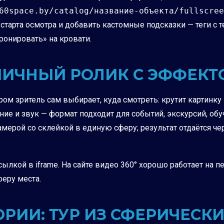
60space.by/catalog/название-объекта/fullscree
старта осмотра и добавить кастомные подсказки — теги с т
бронировать» на кровати.
АМИЧНЫЙ РОЛИК С ЭФФЕКТ
ором зритель сам выбирает, куда смотреть: крутит картин
ение и звук — формат подходит для событий, экскурсий, о
амерой со склейкой в единую сферу; результат отдаётся ч
сылкой в iframe. На сайте видео 360° хорошо работает на п
еру места.
РИИ: ТУР ИЗ СФЕРИЧЕСК