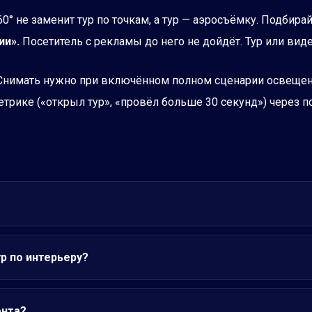
0° не заменит тур по точкам, а тур — аэросъёмку. Подбира
ии».
Посетитель с рекламы до него не дойдёт. Тур или вид
нимать нужно при включённом полном сценарии освещени
трике («открыл тур», «провёл больше 30 секунд») через п
р по интерьеру?
ента?