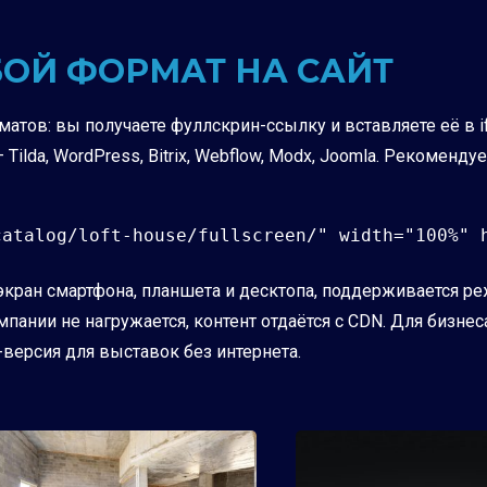
БОЙ ФОРМАТ НА САЙТ
атов: вы получаете фуллскрин-ссылку и вставляете её в
ilda, WordPress, Bitrix, Webflow, Modx, Joomla. Рекоменд
atalog/loft-house/fullscreen/" width="100%" h
кран смартфона, планшета и десктопа, поддерживается режи
компании не нагружается, контент отдаётся с CDN. Для биз
версия для выставок без интернета.