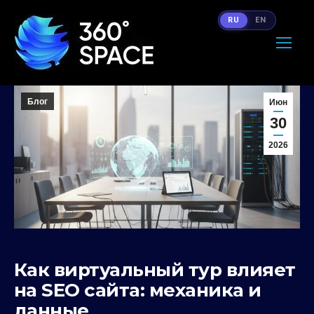
RU
EN
Блог
Июн
30
2026
Как виртуальный тур влияет
на SEO сайта: механика и
данные