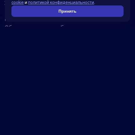
удовлетворения потребностей наших клиентов.
cookie
и
политикой конфиденциальности
.
Наша миссия – помогать бизнесу достигать
Принять
новых высот, используя передовые технологии.
Обратитесь к нам, чтобы узнать, как мы можем
помочь вашей компании достичь успеха!
5280
реализованных
проектов