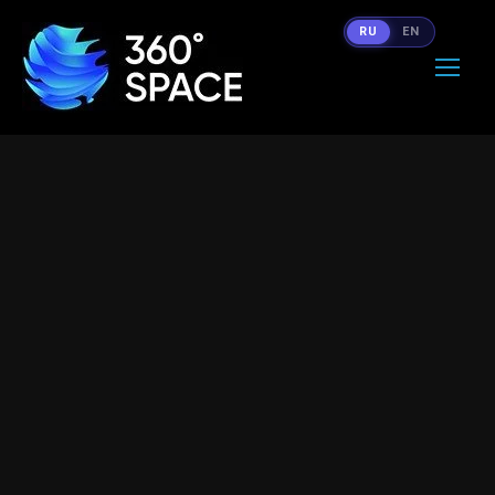
RU
EN