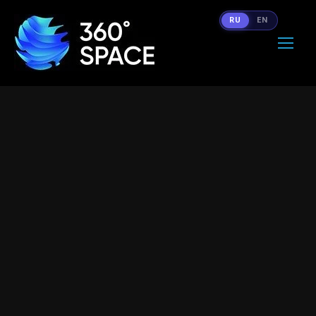
RU
EN