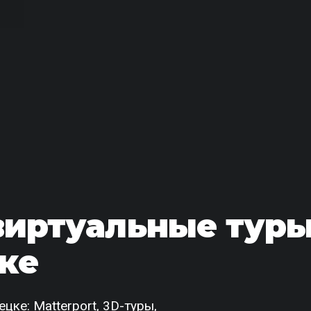
виртуальные тур
ке
ке: Matterport, 3D-туры,