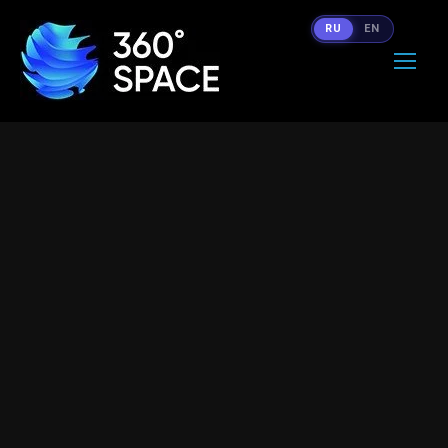
RU
EN