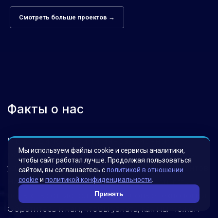
Смотреть больше проектов →
Факты о нас
Мы гордимся своими инновационными
Мы используем файлы cookie и сервисы аналитики,
решениями, которые были разработаны для
чтобы сайт работал лучше. Продолжая пользоваться
удовлетворения потребностей наших клиентов.
сайтом, вы соглашаетесь с
политикой в отношении
cookie
и
политикой конфиденциальности
.
Наша миссия – помогать бизнесу достигать
Принять
новых высот, используя передовые технологии.
Обратитесь к нам, чтобы узнать, как мы можем