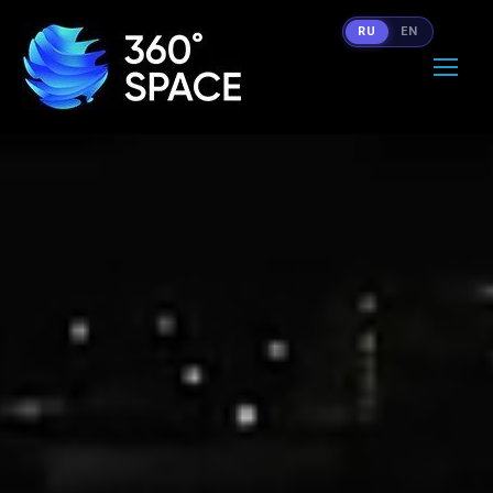
RU
EN