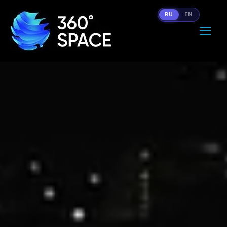
RU
EN