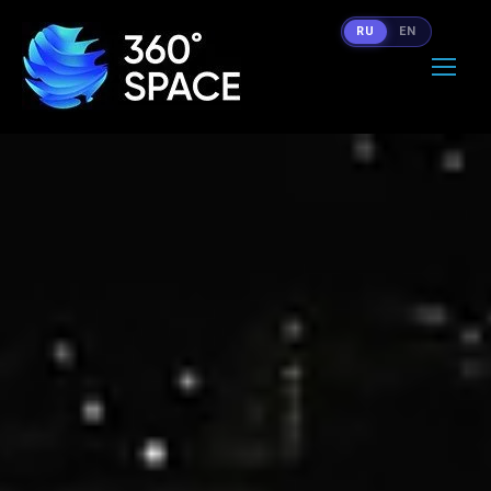
RU
EN