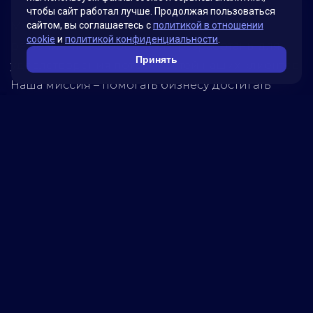
чтобы сайт работал лучше. Продолжая пользоваться
Мы гордимся своими инновационными
сайтом, вы соглашаетесь с
политикой в отношении
cookie
и
политикой конфиденциальности
.
решениями, которые были разработаны для
Принять
удовлетворения потребностей наших клиентов.
Наша миссия – помогать бизнесу достигать
новых высот, используя передовые технологии.
Обратитесь к нам, чтобы узнать, как мы можем
помочь вашей компании достичь успеха!
5280