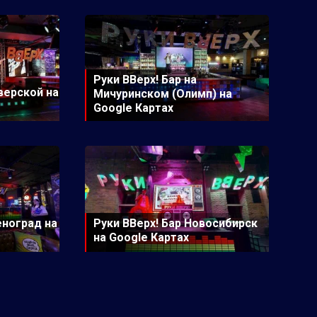
Руки ВВерх! Бар на
Тверской на
Мичуринском (Олимп) на
Google Картах
еноград на
Руки ВВерх! Бар Новосибирск
на Google Картах