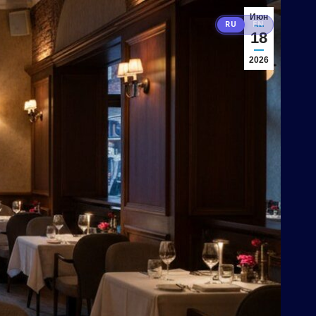
Июн
RU
EN
18
2026