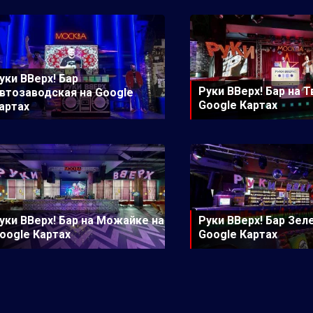
уки ВВерх! Бар
Руки ВВерх! Бар на 
втозаводская на Google
Google Картах
артах
уки ВВерх! Бар на Можайке на
Руки ВВерх! Бар Зел
oogle Картах
Google Картах