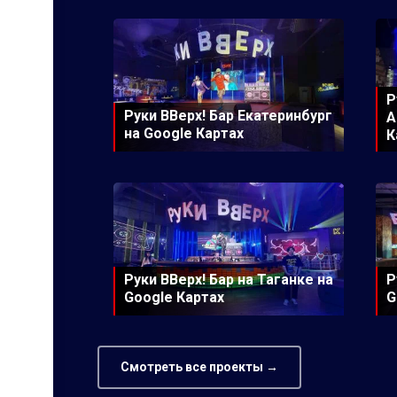
Р
Руки ВВерх! Бар Екатеринбург
А
на Google Картах
К
Руки ВВерх! Бар на Таганке на
Р
Google Картах
G
Смотреть все проекты →