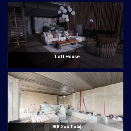
Loft House
ЖК Хай Лайф