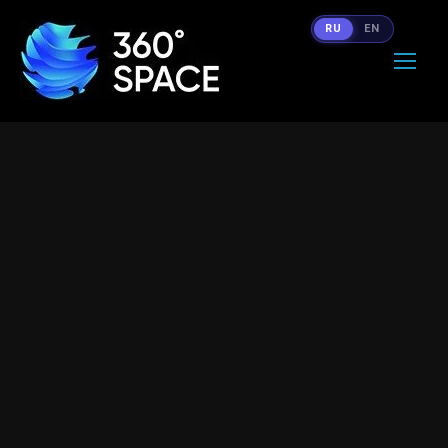
RU
EN