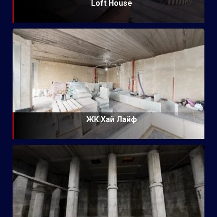
Loft House
ЖК Хай Лайф