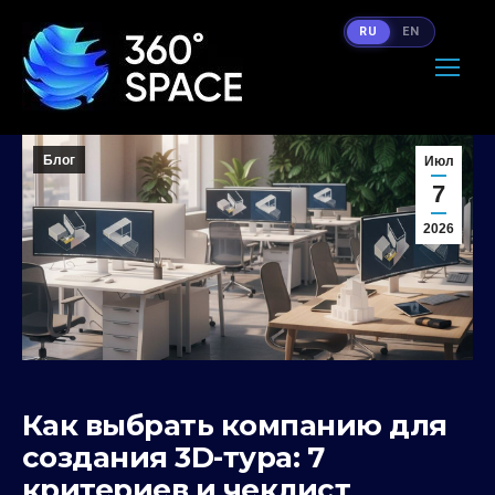
RU
EN
Блог
Июл
7
2026
Как выбрать компанию для
создания 3D-тура: 7
критериев и чеклист