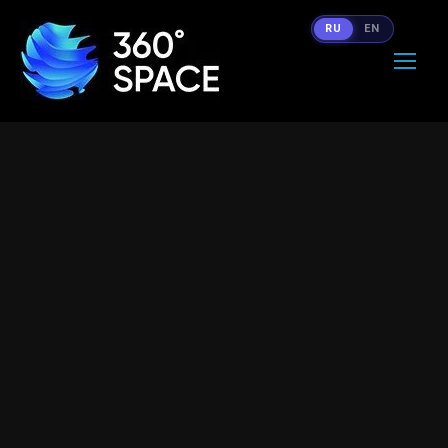
RU
EN