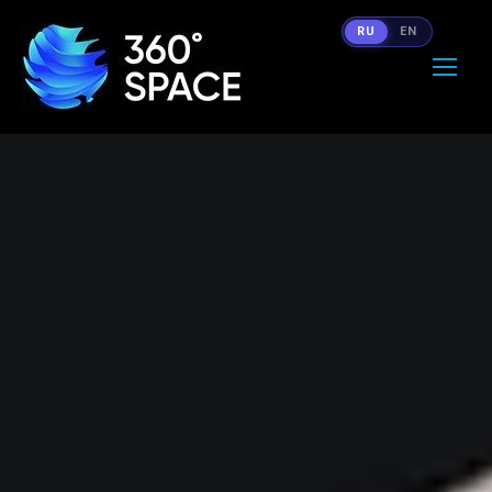
RU
EN