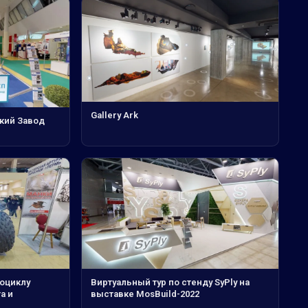
Gallery Ark
кий Завод
роциклу
Виртуальный тур по стенду SyPly на
а и
выставке MosBuild-2022