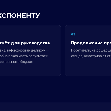
ЭКСПОНЕНТУ
2
03
тчёт для руководства
Продолжение пр
енд зафиксирован целиком —
Посетители, не дошедш
обно показывать результат и
стенда, осматривают ег
основывать бюджет.