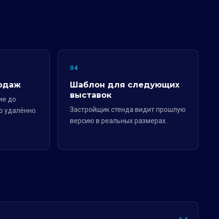
04
одаж
Шаблон для следующих
выставок
ие до
Застройщик стенда видит прошлую
о удалённо.
версию в реальных размерах.