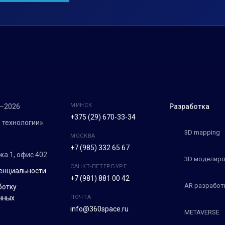
МИНСК
7–2026
Разработка
+375 (29) 670-33-34
 технологии»
3D mapping
МОСКВА
+7 (985) 332 65 67
ежа 1, офис 402
3D моделиро
САНКТ-ПЕТЕРБУРГ
енциальности
+7 (981) 881 00 42
AR разработ
ботку
нных
ПОЧТА
info@360space.ru
METAVERSE