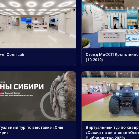
wei Open Lab
Стенд МиССП Кропоткинс
(10.2019)
туальный тур по выставке «Сны
Виртуальный тур по квад
ири»
«Секач» на выставке «Охот
Рыболовство 2022»