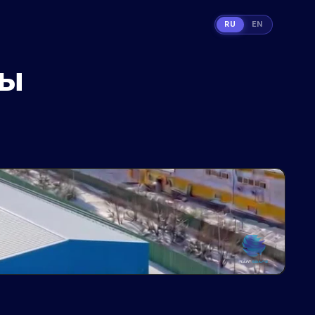
RU
EN
ны