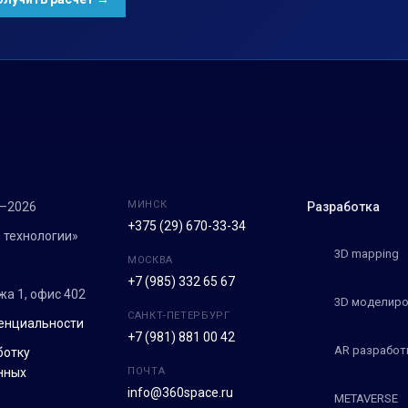
МИНСК
7–2026
Разработка
+375 (29) 670-33-34
 технологии»
3D mapping
МОСКВА
+7 (985) 332 65 67
ежа 1, офис 402
3D моделиро
САНКТ-ПЕТЕРБУРГ
енциальности
+7 (981) 881 00 42
AR разработ
ботку
нных
ПОЧТА
info@360space.ru
METAVERSE