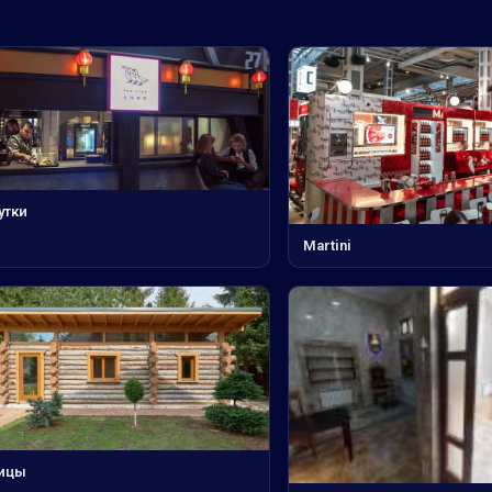
утки
Martini
ицы