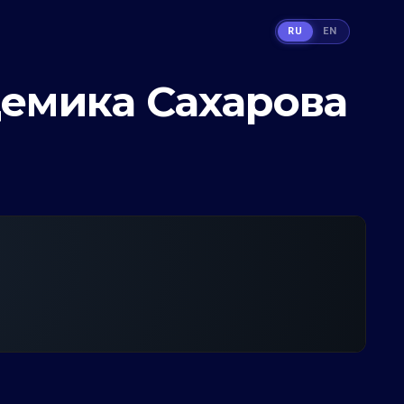
RU
EN
демика Сахарова