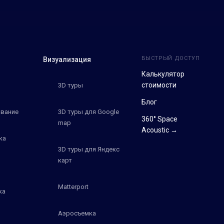
БЫСТРЫЙ ДОСТУП
Визуализация
Калькулятор
стоимости
3D туры
Блог
вание
3D туры для Google
360° Space
map
Acoustic →
ка
3D туры для Яндекс
карт
Matterport
ка
Аэросъемка