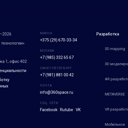
МИНСК
7–2026
Разработка
+375 (29) 670-33-34
 технологии»
3D mapping
МОСКВА
+7 (985) 332 65 67
ежа 1, офис 402
3D моделиро
САНКТ-ПЕТЕРБУРГ
енциальности
+7 (981) 881 00 42
AR разработ
ботку
нных
ПОЧТА
info@360space.ru
METAVERSE
СОЦ. СЕТИ
VR разработ
Facebook
·
Rutube
·
VK
Мобильное