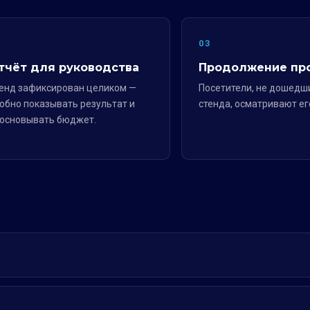
2
03
тчёт для руководства
Продолжение пр
енд зафиксирован целиком —
Посетители, не дошедш
обно показывать результат и
стенда, осматривают ег
основывать бюджет.