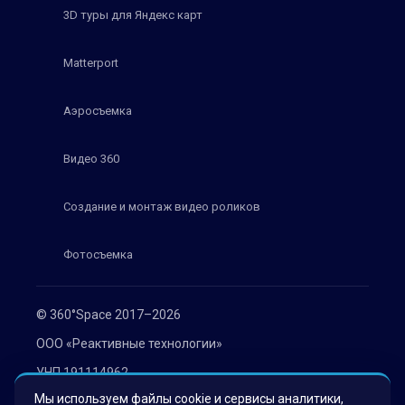
3D туры для Яндекс карт
Matterport
Аэросъемка
Видео 360
Создание и монтаж видео роликов
Фотосъемка
© 360°Space 2017–2026
ООО «Реактивные технологии»
УНП 191114962
Мы используем файлы cookie и сервисы аналитики,
г. Минск, ул. Мележа 1, офис 402