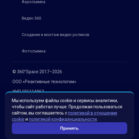
Аэросъемка
Видео 360
Создание и монтаж видео роликов
Фотосъемка
© 360°Space 2017–2026
ООО «Реактивные технологии»
УНП 191114962
Мы используем файлы cookie и сервисы аналитики,
г. Минск, ул. Мележа 1, офис 402
чтобы сайт работал лучше. Продолжая пользоваться
Политика конфиденциальности
сайтом, вы соглашаетесь с
политикой в отношении
cookie
и
политикой конфиденциальности
.
Согласие на обработку персональных данных
Принять