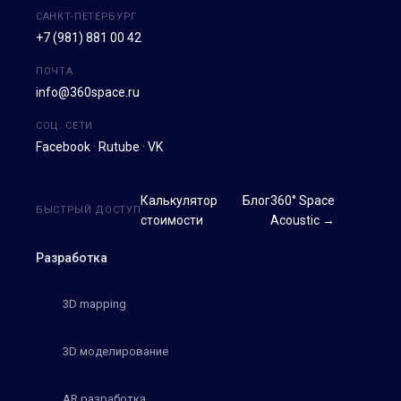
САНКТ-ПЕТЕРБУРГ
+7 (981) 881 00 42
ПОЧТА
info@360space.ru
СОЦ. СЕТИ
Facebook
·
Rutube
·
VK
Калькулятор
Блог
360° Space
БЫСТРЫЙ ДОСТУП
стоимости
Acoustic →
Разработка
3D mapping
3D моделирование
AR разработка