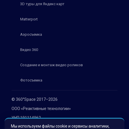
3D туры для Яндекс карт
Matterport
Аэросъемка
Видео 360
Создание и монтаж видео роликов
Фотосъемка
© 360°Space 2017–2026
ООО «Реактивные технологии»
УНП 191114962
Мы используем файлы cookie и сервисы аналитики,
г. Минск, ул. Мележа 1, офис 402