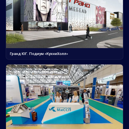
Гранд ЮГ. Подиум «КухниХолл»