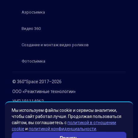
Аэросъемка
Видео 360
Создание и монтаж видео роликов
Фотосъемка
© 360°Space 2017–2026
ООО «Реактивные технологии»
УНП 191114962
Мы используем файлы cookie и сервисы аналитики,
г. Минск, ул. Мележа 1, офис 402
чтобы сайт работал лучше. Продолжая пользоваться
Политика конфиденциальности
сайтом, вы соглашаетесь с
политикой в отношении
cookie
и
политикой конфиденциальности
.
Согласие на обработку персональных данных
Принять