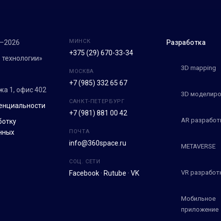
МИНСК
7–2026
Разработка
+375 (29) 670-33-34
 технологии»
3D mapping
МОСКВА
+7 (985) 332 65 67
ежа 1, офис 402
3D моделиро
САНКТ-ПЕТЕРБУРГ
енциальности
+7 (981) 881 00 42
AR разработ
ботку
нных
ПОЧТА
info@360space.ru
METAVERSE
СОЦ. СЕТИ
VR разработ
Facebook
·
Rutube
·
VK
Мобильное
приложение