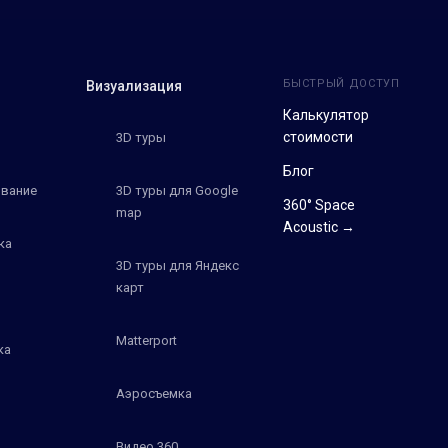
БЫСТРЫЙ ДОСТУП
Визуализация
Калькулятор
стоимости
3D туры
Блог
вание
3D туры для Google
360° Space
map
Acoustic →
ка
3D туры для Яндекс
карт
Matterport
ка
Аэросъемка
Видео 360