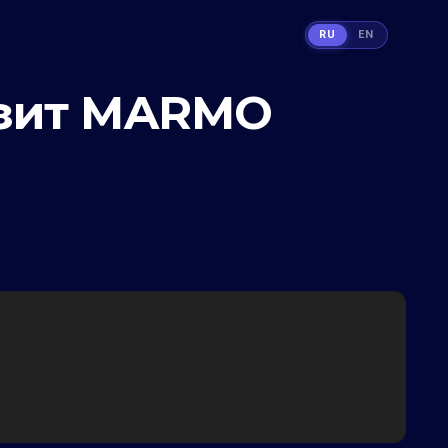
RU
EN
озит MARMO