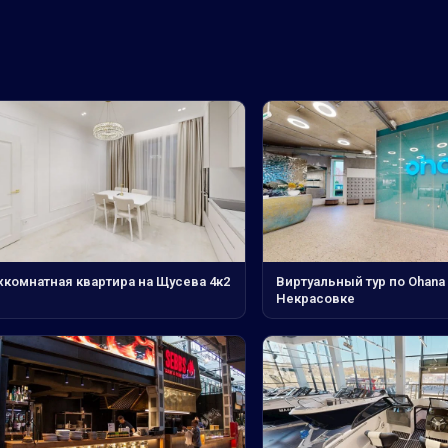
хкомнатная квартира на Щусева 4к2
Виртуальный тур по Ohana 
Некрасовке