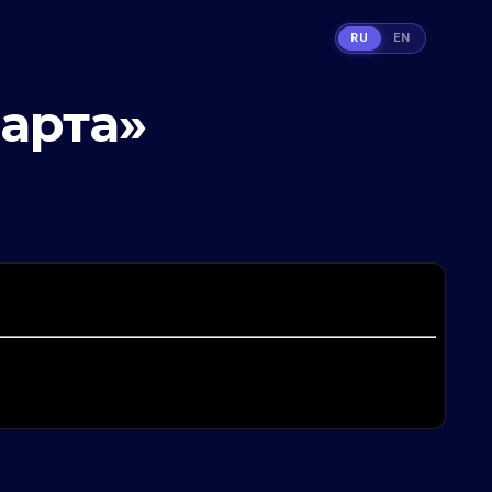
RU
EN
арта»