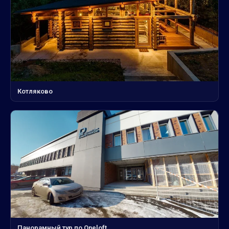
Котляково
Панорамный тур по Oneloft