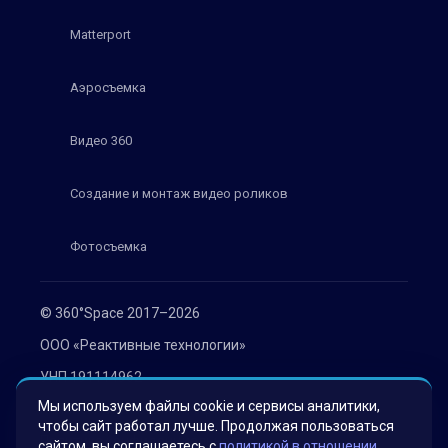
Matterport
Аэросъемка
Видео 360
Создание и монтаж видео роликов
Фотосъемка
© 360°Space 2017–2026
ООО «Реактивные технологии»
УНП 191114962
Мы используем файлы cookie и сервисы аналитики,
г. Минск, ул. Мележа 1, офис 402
чтобы сайт работал лучше. Продолжая пользоваться
Политика конфиденциальности
сайтом, вы соглашаетесь с
политикой в отношении